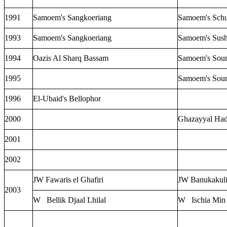
1991
Samoem's Sangkoeriang
Samoem's Schu
1993
Samoem's Sangkoeriang
Samoem's Sus
1994
Oazis Al Sharq Bassam
Samoem's Sou
1995
Samoem's Sou
1996
El-Ubaid's Bellophor
2000
Ghazayyal Hadi
2001
2002
JW Fawaris el Ghafiri
JW Banukakuli
2003
W
Bellik Djaal Lhilal
W
Ischia Mi