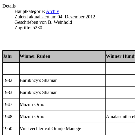
Details
Hauptkategorie:
Archiv
Zuletzt aktualisiert am
04. Dezember 2012
Geschrieben von
B. Weinhold
Zugriffe:
5230
Jahr
Winner Rüden
Winner Hünd
1932
Barukhzy's Shamar
1933
Barukhzy's Shamar
1947
Mazuri Orno
1948
Mazuri Orno
Amalasuntha el
1950
Vuistvechter v.d.Oranje Manege