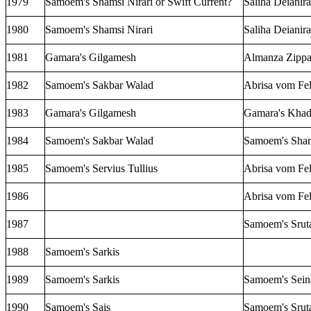
1979
Samoem's Shamsi Nirari
or
Swift Current?
Saliha Deianira
1980
Samoem's Shamsi Nirari
Saliha Deianira
1981
Gamara's Gilgamesh
Almanza Zippa
1982
Samoem's Sakbar Walad
Abrisa vom Fel
1983
Gamara's Gilgamesh
Gamara's Kha
1984
Samoem's Sakbar Walad
Samoem's Sha
1985
Samoem's Servius Tullius
Abrisa vom Fel
1986
Abrisa vom Fel
1987
Samoem's Sruta
1988
Samoem's Sarkis
1989
Samoem's Sarkis
Samoem's Sein
1990
Samoem's Sais
Samoem's Sruta