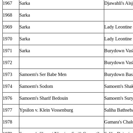
1967
Sarka
Djawahli's Aïsj
1968
Sarka
1969
Sarka
Lady Leontine 
1970
Sarka
Lady Leontine 
1971
Sarka
Burydown Vas
1972
Burydown Vas
1973
Samoem's Ser Babe Men
Burydown Bas
1974
Samoem's Sodom
Samoem's Shak
1976
Samoem's Sharif Bedouin
Samoem's Sury
1977
Ypsilon v. Klein Vossenburg
Saliha Bathseb
1978
Gamara's Chal