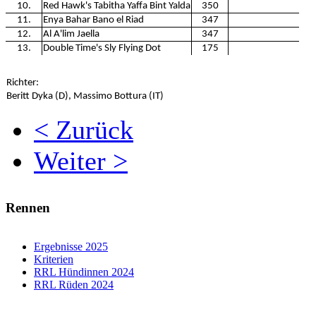
10.
Red Hawk's Tabitha Yaffa Bint Yalda
350
11.
Enya Bahar Bano el Riad
347
12.
Al A'lim Jaella
347
13.
Double Time's Sly Flying Dot
175
Richter:
Beritt Dyka (D), Massimo Bottura (IT)
< Zurück
Weiter >
Rennen
Ergebnisse 2025
Kriterien
RRL Hündinnen 2024
RRL Rüden 2024