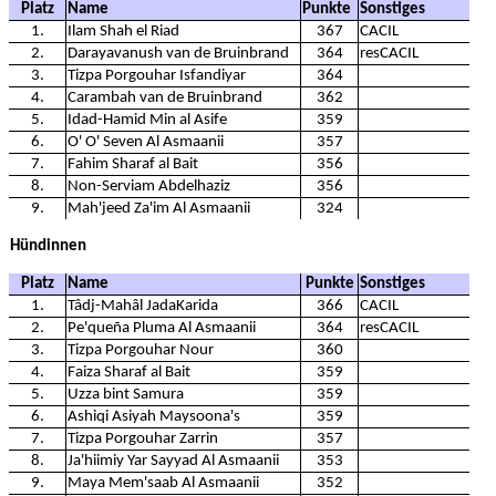
Platz
Name
Punkte
Sonstiges
1.
Ilam Shah el Riad
367
CACIL
2.
Darayavanush van de Bruinbrand
364
resCACIL
3.
Tizpa Porgouhar Isfandiyar
364
4.
Carambah van de Bruinbrand
362
5.
Idad-Hamid Min al Asife
359
6.
O' O' Seven Al Asmaanii
357
7.
Fahim Sharaf al Bait
356
8.
Non-Serviam Abdelhaziz
356
9.
Mah'jeed Za'im Al Asmaanii
324
Hündinnen
Platz
Name
Punkte
Sonstiges
1.
Tâdj-Mahâl JadaKarida
366
CACIL
2.
Pe'queña Pluma Al Asmaanii
364
resCACIL
3.
Tizpa Porgouhar Nour
360
4.
Faiza Sharaf al Bait
359
5.
Uzza bint Samura
359
6.
Ashiqi Asiyah Maysoona's
359
7.
Tizpa Porgouhar Zarrin
357
8.
Ja'hiimiy Yar Sayyad Al Asmaanii
353
9.
Maya Mem'saab Al Asmaanii
352