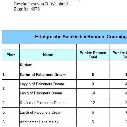
Geschrieben von
B. Weinhold
Zugriffe:
4076
Erfolgreiche Salukis bei Rennen, Coursin
Punkte Rennen
Punkte 
Platz
Name
Total
To
Rüden:
1.
Karim of Falconers Dream
6
Layyin of Falconers Dream
9
2.
Lahiq of Falconers Dream
14
4.
Khaled of Falconers Dream
12
5.
Layth of Falconers Dream
6
6.
Achthamar Haris Malak
5