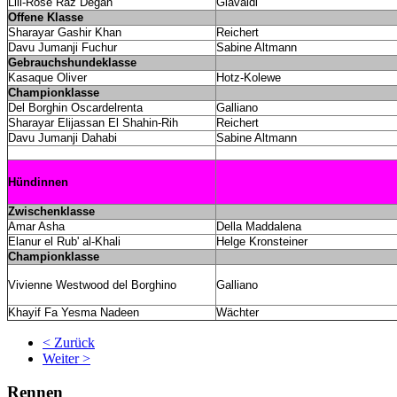
Lili-Rose Raz Degan
Giavaldi
Offene Klasse
Sharayar Gashir Khan
Reichert
Davu Jumanji Fuchur
Sabine Altmann
Gebrauchshundeklasse
Kasaque Oliver
Hotz-Kolewe
Championklasse
Del Borghin Oscardelrenta
Galliano
Sharayar Elijassan El Shahin-Rih
Reichert
Davu Jumanji Dahabi
Sabine Altmann
Hündinnen
Zwischenklasse
Amar Asha
Della Maddalena
Elanur el Rub' al-Khali
Helge Kronsteiner
Championklasse
Vivienne Westwood del Borghino
Galliano
Khayif Fa Yesma Nadeen
Wächter
< Zurück
Weiter >
Rennen