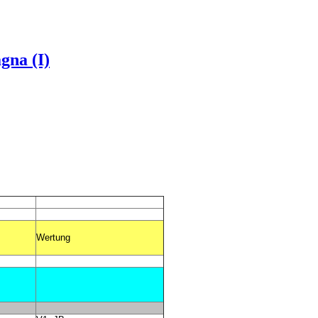
gna (I)
Wertung