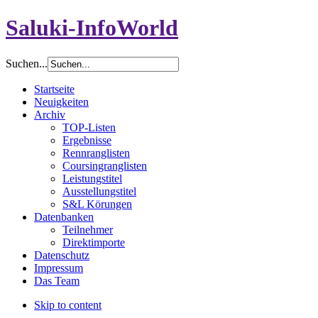
Saluki-InfoWorld
Suchen...
Startseite
Neuigkeiten
Archiv
TOP-Listen
Ergebnisse
Rennranglisten
Coursingranglisten
Leistungstitel
Ausstellungstitel
S&L Körungen
Datenbanken
Teilnehmer
Direktimporte
Datenschutz
Impressum
Das Team
Skip to content