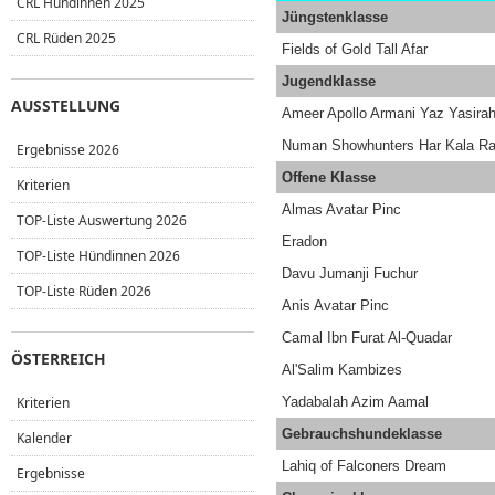
CRL Hündinnen 2025
Jüngstenklasse
CRL Rüden 2025
Fields of Gold Tall Afar
Jugendklasse
AUSSTELLUNG
Ameer Apollo Armani Yaz Yasira
Numan Showhunters Har Kala Ra
Ergebnisse 2026
Offene Klasse
Kriterien
Almas Avatar Pinc
TOP-Liste Auswertung 2026
Eradon
TOP-Liste Hündinnen 2026
Davu Jumanji Fuchur
TOP-Liste Rüden 2026
Anis Avatar Pinc
Camal Ibn Furat Al-Quadar
ÖSTERREICH
Al'Salim Kambizes
Kriterien
Yadabalah Azim Aamal
Gebrauchshundeklasse
Kalender
Lahiq of Falconers Dream
Ergebnisse