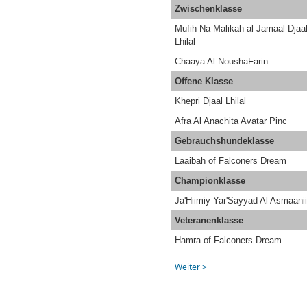
Zwischenklasse
Mufih Na Malikah al Jamaal Djaa
Lhilal
Chaaya Al NoushaFarin
Offene Klasse
Khepri Djaal Lhilal
Afra Al Anachita Avatar Pinc
Gebrauchshundeklasse
Laaibah
of Falconers Dream
Championklasse
Ja'Hiimiy Yar'Sayyad Al Asmaanii
Veteranenklasse
Hamra of Falconers Dream
Weiter >