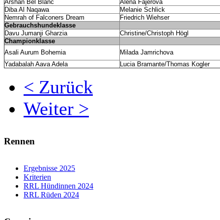
Arshan Bel Blanc
Alena Fajerova
Diba Al Naqawa
Melanie Schlick
Nemrah of Falconers Dream
Friedrich Wiehser
Gebrauchshundeklasse
Davu Jumanji Gharzia
Christine/Christoph Högl
Championklasse
Asali Aurum Bohemia
Milada Jamrichova
Yadabalah Aava Adela
Lucia Bramante/Thomas Kogler
< Zurück
Weiter >
Rennen
Ergebnisse 2025
Kriterien
RRL Hündinnen 2024
RRL Rüden 2024