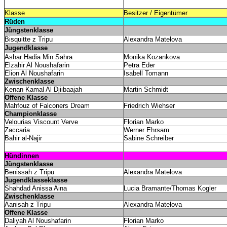
Klasse
Besitzer / Eigentümer
Rüden
Jüngstenklasse
Bisquitte z Tripu
Alexandra Matelova
Jugendklasse
Ashar Hadia Min Sahra
Monika Kozankova
Elzahir Al Noushafarin
Petra Eder
Elion Al Noushafarin
Isabell Tomann
Zwischenklasse
Kenan Kamal Al Djiibaajah
Martin Schmidt
Offene Klasse
Mahfouz of Falconers Dream
Friedrich Wiehser
Championklasse
Velourias Viscount Verve
Florian Marko
Zaccaria
Werner Ehrsam
Bahir al-Najir
Sabine Schreiber
Hündinnen
Jüngstenklasse
Benissah z Tripu
Alexandra Matelova
Jugendklasseklasse
Shahdad Anissa Aina
Lucia Bramante/Thomas Kogler
Zwischenklasse
Aanisah z Tripu
Alexandra Matelova
Offene Klasse
Daliyah Al Noushafarin
Florian Marko