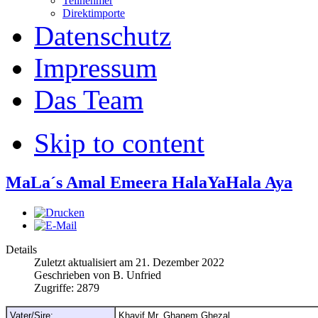
Teilnehmer
Direktimporte
Datenschutz
Impressum
Das Team
Skip to content
MaLa´s Amal Emeera HalaYaHala Aya
Details
Zuletzt aktualisiert am
21. Dezember 2022
Geschrieben von
B. Unfried
Zugriffe:
2879
Vater/Sire:
Khayif Mr. Ghanem Ghezal