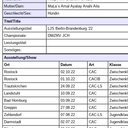
Mutter/Dam:
MaLa´s Amal Ayatay Anahi Aila
Geschlecht/Sex:
Hündin
Titel/Title
Ausstellungstitel:
LJS Berlin-Brandenburg '22
Championate:
DWZRV JCH
Leistungstitel:
Sonstiges:
Ausstellung/Show
Ort
Datum
Art
Klasse
Rostock
02.10.22
CAC
Zwischenk
Rostock
01.10.22
CACIB
Zwischenk
Trautskirchen
24.09.22
CAC-LS
Zwischenk
Landstuhl
10.09.22
CAC
Zwischenk
Bad Homburg
03.09.22
CAC
Zwischenk
Greppin
27.08.22
CAC
Zwischenk
Zehlendorf
07.08.22
CAC-LS
Jugendkla
Darmstadt
02.07.22
CAC
Jugendkla