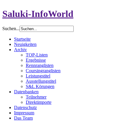
Saluki-InfoWorld
Suchen...
Startseite
Neuigkeiten
Archiv
TOP-Listen
Ergebnisse
Rennranglisten
Coursingranglisten
Leistungstitel
Ausstellungstitel
S&L Körungen
Datenbanken
Teilnehmer
Direktimporte
Datenschutz
Impressum
Das Team