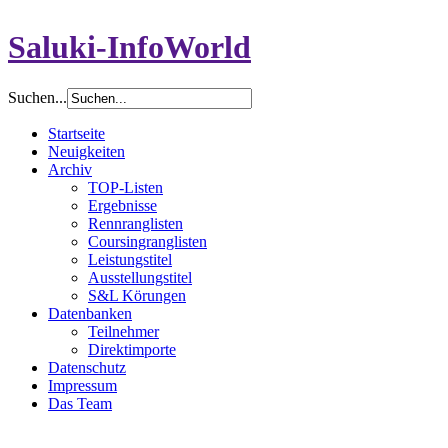
Saluki-InfoWorld
Suchen...
Startseite
Neuigkeiten
Archiv
TOP-Listen
Ergebnisse
Rennranglisten
Coursingranglisten
Leistungstitel
Ausstellungstitel
S&L Körungen
Datenbanken
Teilnehmer
Direktimporte
Datenschutz
Impressum
Das Team