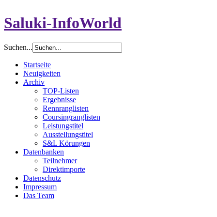
Saluki-InfoWorld
Suchen...
Startseite
Neuigkeiten
Archiv
TOP-Listen
Ergebnisse
Rennranglisten
Coursingranglisten
Leistungstitel
Ausstellungstitel
S&L Körungen
Datenbanken
Teilnehmer
Direktimporte
Datenschutz
Impressum
Das Team